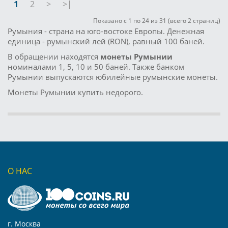
1
2
>
>|
Показано с 1 по 24 из 31 (всего 2 страниц)
Румыния - страна на юго-востоке Европы. Денежная
единица - румынский лей (RON), равный 100 баней.
В обращении находятся
монеты Румынии
номиналами 1, 5, 10 и 50 баней. Также банком
Румынии выпускаются юбилейные румынские монеты.
Монеты Румынии купить недорого.
О НАС
г. Москва