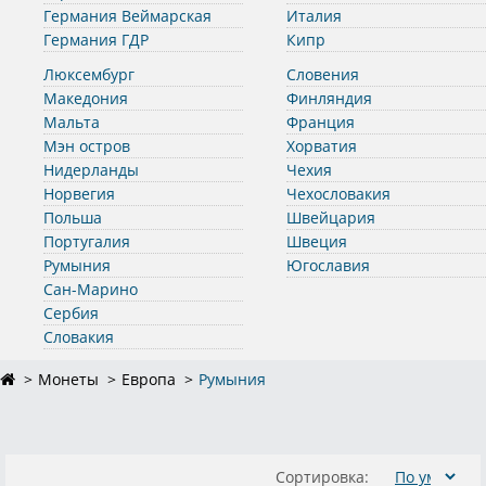
Германия Веймарская
Италия
Германия ГДР
Кипр
Люксембург
Словения
Македония
Финляндия
Мальта
Франция
Мэн остров
Хорватия
Нидерланды
Чехия
Норвегия
Чехословакия
Польша
Швейцария
Португалия
Швеция
Румыния
Югославия
Сан-Марино
Сербия
Словакия
Монеты
Европа
Румыния
Сортировка: