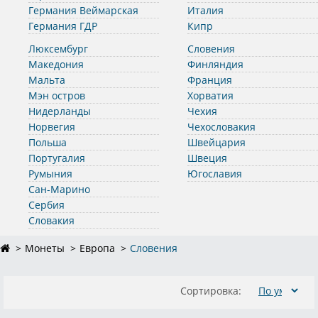
Германия Веймарская
Италия
Германия ГДР
Кипр
Люксембург
Словения
Македония
Финляндия
Мальта
Франция
Мэн остров
Хорватия
Нидерланды
Чехия
Норвегия
Чехословакия
Польша
Швейцария
Португалия
Швеция
Румыния
Югославия
Сан-Марино
Сербия
Словакия
Монеты
Европа
Словения
Сортировка: