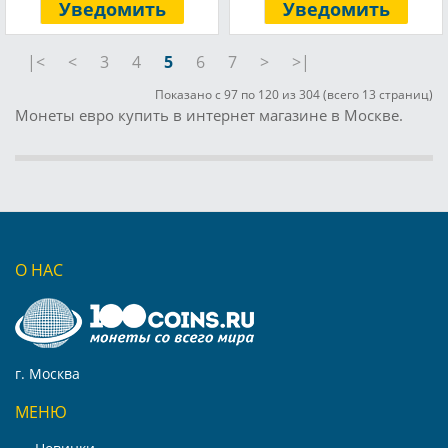
Уведомить
Уведомить
|<
<
3
4
5
6
7
>
>|
Показано с 97 по 120 из 304 (всего 13 страниц)
Монеты евро купить в интернет магазине в Москве.
О НАС
г. Москва
МЕНЮ