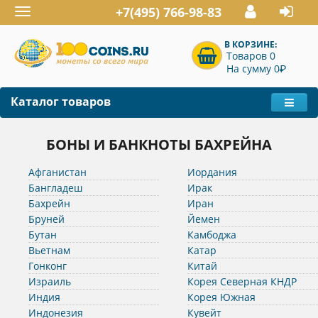
+7(495) 766-98-83
Toggle
navigation
В КОРЗИНЕ:
Товаров 0
P
На сумму 0
Каталог товаров
БОНЫ И БАНКНОТЫ БАХРЕЙНА
Афганистан
Иордания
Бангладеш
Ирак
Бахрейн
Иран
Бруней
Йемен
Бутан
Камбоджа
Вьетнам
Катар
Гонконг
Китай
Израиль
Корея Северная КНДР
Индия
Корея Южная
Индонезия
Кувейт