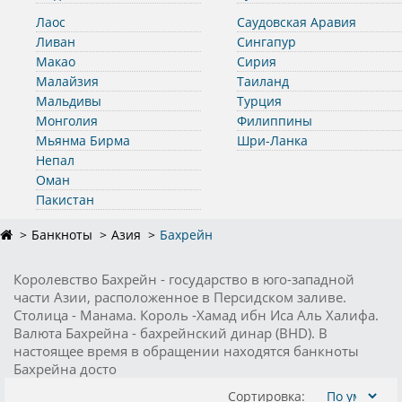
Лаос
Саудовская Аравия
Ливан
Сингапур
Макао
Сирия
Малайзия
Таиланд
Мальдивы
Турция
Монголия
Филиппины
Мьянма Бирма
Шри-Ланка
Непал
Оман
Пакистан
Банкноты
Азия
Бахрейн
Королевство Бахрейн - государство в юго-западной
части Азии, расположенное в Персидском заливе.
Столица - Манама. Король -Хамад ибн Иса Аль Халифа.
Валюта Бахрейна - бахрейнский динар (BHD). В
настоящее время в обращении находятся банкноты
Бахрейна досто
Сортировка: