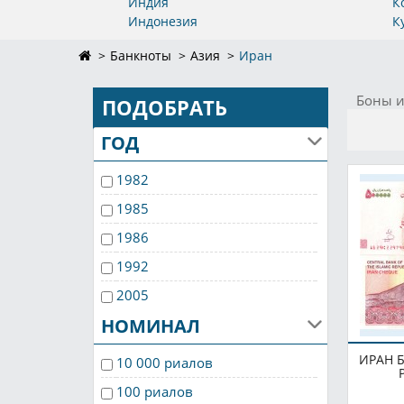
Индия
К
Индонезия
К
Банкноты
Азия
Иран
Боны и
ПОДОБРАТЬ
ГОД
1982
1985
1986
1992
2005
НОМИНАЛ
2009
2010
ИРАН Б
10 000 риалов
2013
100 риалов