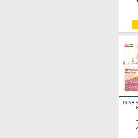
П
ИРАН Б
С
По