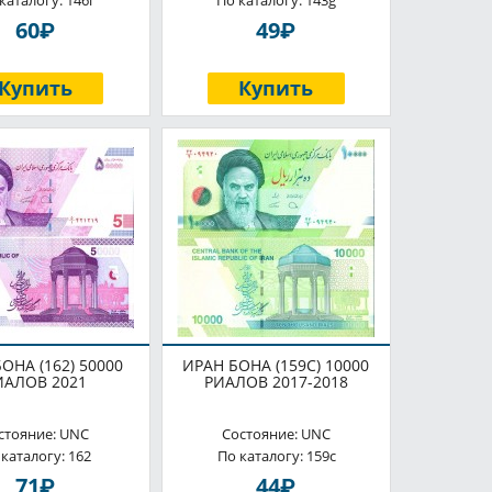
каталогу: 146i
По каталогу: 143g
P
P
60
49
Купить
Купить
ОНА (162) 50000
ИРАН БОНА (159C) 10000
ИАЛОВ 2021
РИАЛОВ 2017-2018
стояние: UNC
Состояние: UNC
 каталогу: 162
По каталогу: 159c
P
P
71
44