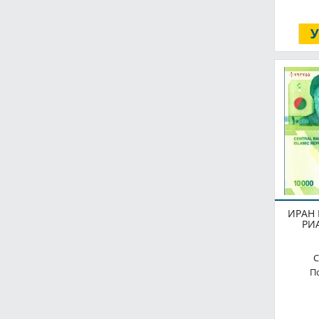
ИРАН 
РИ
С
По