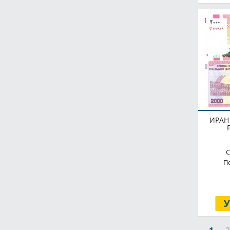
ИРАН 
С
По