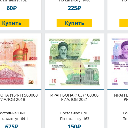
о каталогу: 152
По каталогу: 148c
По 
P
P
60
225
Купить
Купить
ОНА (164-1) 500000
ИРАН БОНА (163) 100000
ИРАН Б
РИАЛОВ 2018
РИАЛОВ 2021
Р
остояние: UNC
Состояние: UNC
Со
 каталогу: 164-1
По каталогу: 163
По
P
P
675
150