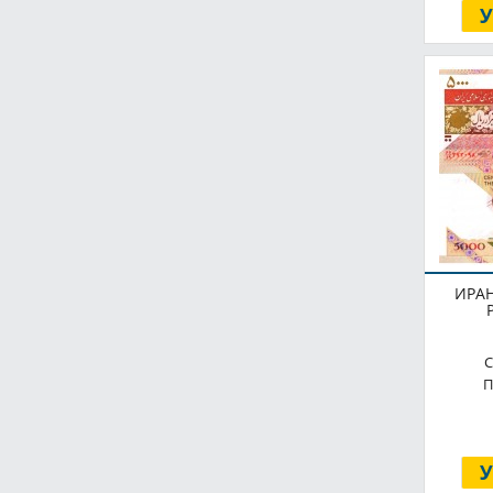
ИРАН
С
П