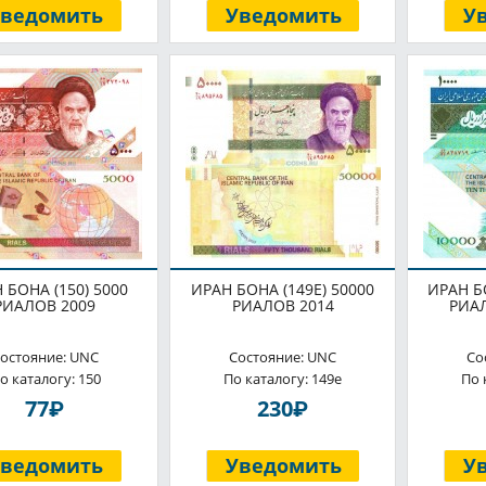
Уведомить
Уведомить
У
 БОНА (150) 5000
ИРАН БОНА (149E) 50000
ИРАН Б
РИАЛОВ 2009
РИАЛОВ 2014
РИАЛ
остояние: UNC
Состояние: UNC
Со
о каталогу: 150
По каталогу: 149e
По 
P
P
77
230
Уведомить
Уведомить
У