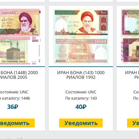
БОНА (144B) 2000
ИРАН БОНА (143) 1000
ИРАН 
РИАЛОВ 2005
РИАЛОВ 1992
Р
остояние: UNC
Состояние: UNC
Со
 каталогу: 144b
По каталогу: 143
По
P
P
36
40
Уведомить
Уведомить
У