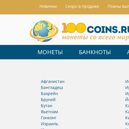
Hовинки
Скоро в продаже
Планы вы
МОНЕТЫ
БАНКНОТЫ
Афганистан
И
Бангладеш
И
Бахрейн
И
Бруней
Й
Бутан
К
Вьетнам
К
Гонконг
К
Израиль
К