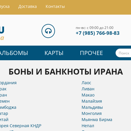
пуска
Доставка
Контакты
пн-вс: с 09:00 до 21:00
+7 (985) 766-98-83
АЛЬБОМЫ
КАРТЫ
ПРОЧЕЕ
БОНЫ И БАНКНОТЫ ИРАНА
ордания
Лаос
рак
Ливан
ран
Макао
емен
Малайзия
амбоджа
Мальдивы
атар
Монголия
итай
Мьянма Бирма
орея Северная КНДР
Непал