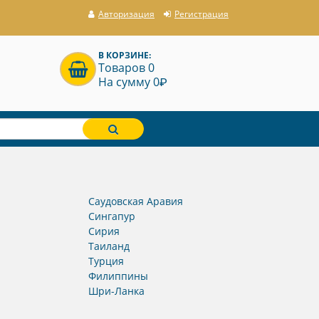
Авторизация
Регистрация
В КОРЗИНЕ:
Товаров 0
P
На сумму 0
Саудовская Аравия
Сингапур
Сирия
Таиланд
Турция
Филиппины
Шри-Ланка