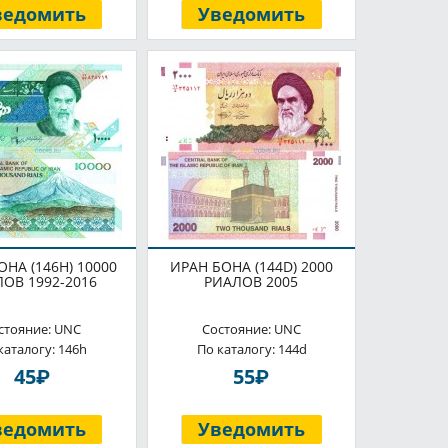
ведомить
Уведомить
ОНА (146H) 10000
ИРАН БОНА (144D) 2000
ОВ 1992-2016
РИАЛОВ 2005
стояние: UNC
Состояние: UNC
каталогу: 146h
По каталогу: 144d
P
P
45
55
ведомить
Уведомить