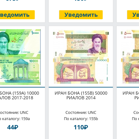
Уведомить
Уведомить
У
БОНА (159A) 10000
ИРАН БОНА (155B) 50000
ИРАН Б
АЛОВ 2017-2018
РИАЛОВ 2014
Р
остояние: UNC
Состояние: UNC
Со
 каталогу: 159a
По каталогу: 155b
По 
P
P
44
110