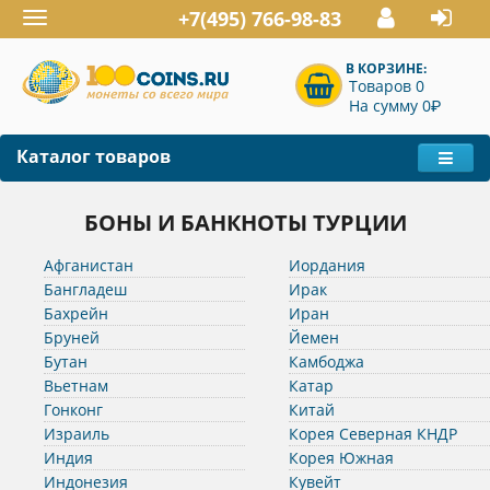
+7(495) 766-98-83
Toggle
navigation
В КОРЗИНЕ:
Товаров 0
P
На сумму 0
Каталог товаров
БОНЫ И БАНКНОТЫ ТУРЦИИ
Афганистан
Иордания
Бангладеш
Ирак
Бахрейн
Иран
Бруней
Йемен
Бутан
Камбоджа
Вьетнам
Катар
Гонконг
Китай
Израиль
Корея Северная КНДР
Индия
Корея Южная
Индонезия
Кувейт