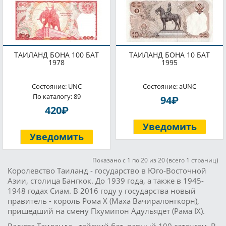
ТАИЛАНД БОНА 100 БАТ
ТАИЛАНД БОНА 10 БАТ
1978
1995
Состояние: UNC
Состояние: aUNC
По каталогу: 89
P
94
P
420
Уведомить
Уведомить
Показано с 1 по 20 из 20 (всего 1 страниц)
Королевство Таиланд - государство в Юго-Восточной
Азии, столица Бангкок. До 1939 года, а также в 1945-
1948 годах Сиам. В 2016 году у государства новый
правитель - король Рома X (Маха Вачиралонгкорн),
пришедший на смену Пхумипон Адульядет (Рама IX).