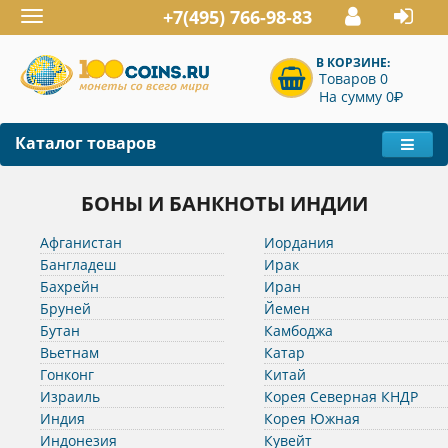
+7(495) 766-98-83
Toggle
navigation
В КОРЗИНЕ:
Товаров 0
P
На сумму 0
Каталог товаров
БОНЫ И БАНКНОТЫ ИНДИИ
Афганистан
Иордания
Бангладеш
Ирак
Бахрейн
Иран
Бруней
Йемен
Бутан
Камбоджа
Вьетнам
Катар
Гонконг
Китай
Израиль
Корея Северная КНДР
Индия
Корея Южная
Индонезия
Кувейт