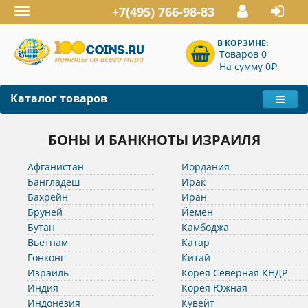
+7(495) 766-98-83
Toggle
navigation
В КОРЗИНЕ:
Товаров 0
P
На сумму 0
Каталог товаров
БОНЫ И БАНКНОТЫ ИЗРАИЛЯ
Афганистан
Иордания
Бангладеш
Ирак
Бахрейн
Иран
Бруней
Йемен
Бутан
Камбоджа
Вьетнам
Катар
Гонконг
Китай
Израиль
Корея Северная КНДР
Индия
Корея Южная
Индонезия
Кувейт