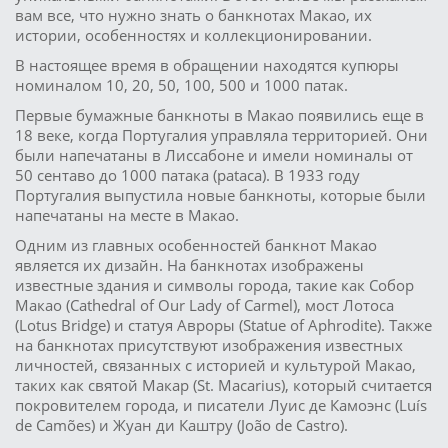
вам все, что нужно знать о банкнотах Макао, их
истории, особенностях и коллекционировании.
В настоящее время в обращении находятся купюры
номиналом 10, 20, 50, 100, 500 и 1000 патак.
Первые бумажные банкноты в Макао появились еще в
18 веке, когда Португалия управляла территорией. Они
были напечатаны в Лиссабоне и имели номиналы от
50 сентаво до 1000 патака (pataca). В 1933 году
Португалия выпустила новые банкноты, которые были
напечатаны на месте в Макао.
Одним из главных особенностей банкнот Макао
является их дизайн. На банкнотах изображены
известные здания и символы города, такие как Собор
Макао (Cathedral of Our Lady of Carmel), мост Лотоса
(Lotus Bridge) и статуя Авроры (Statue of Aphrodite). Также
на банкнотах присутствуют изображения известных
личностей, связанных с историей и культурой Макао,
таких как святой Макар (St. Macarius), который считается
покровителем города, и писатели Луис де Камоэнс (Luís
de Camões) и Жуан ди Каштру (João de Castro).