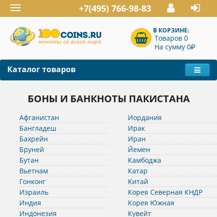
+7(495) 766-98-83
Toggle
navigation
В КОРЗИНЕ:
Товаров 0
P
На сумму 0
Каталог товаров
БОНЫ И БАНКНОТЫ ПАКИСТАНА
Афганистан
Иордания
Бангладеш
Ирак
Бахрейн
Иран
Бруней
Йемен
Бутан
Камбоджа
Вьетнам
Катар
Гонконг
Китай
Израиль
Корея Северная КНДР
Индия
Корея Южная
Индонезия
Кувейт